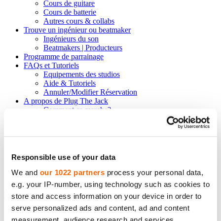
Cours de guitare
Cours de batterie
Autres cours & collabs
Trouve un ingénieur ou beatmaker
Ingénieurs du son
Beatmakers | Producteurs
Programme de parrainage
FAQs et Tutoriels
Equipements des studios
Aide & Tutoriels
Annuler/Modifier Réservation
A propos de Plug The Jack
Comment ça marche?
Notre mission
Conditions générales
Responsible use of your data
We and
our 1022 partners
process your personal data,
Réserve ton studio ➝
e.g. your IP-number, using technology such as cookies to
store and access information on your device in order to
Retour au Menu
serve personalized ads and content, ad and content
Cours de chant et coaches vocaux
measurement, audience research and services