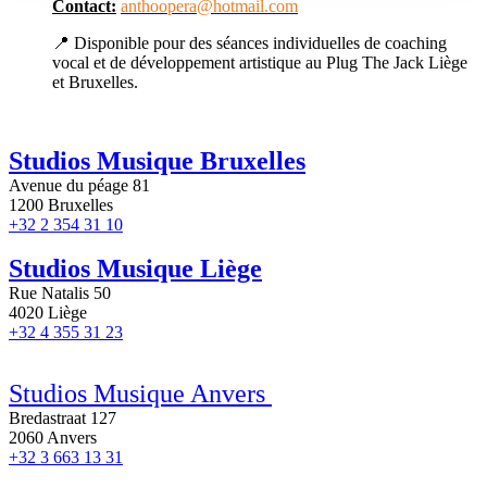
Contact:
anthoopera@hotmail.com
language — and to understand how you use the site. We
may also use them to show you relevant content and
📍 Disponible pour des séances individuelles de coaching
vocal et de développement artistique au Plug The Jack Liège
ads.
et Bruxelles.
Studios Musique Bruxelles
Avenue du péage 81
1200 Bruxelles
+32 2 354 31 10
Studios Musique Liège
Rue Natalis 50
4020 Liège
+32 4 355 31 23
Studios Musique Anvers
Bredastraat 127
2060 Anvers
+32 3 663 13 31