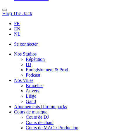
Plug The Jack
FR
EN
NL
Se connecter
Nos Studios
Répétition
DJ
Enregistrement & Prod
Podcast
Nos Villes
Bruxelles
Anvers
Liège
Gand
Abonnements | Promo packs
Cours de musique
Cours de DJ
Cours de chant
Cours de MAO / Production